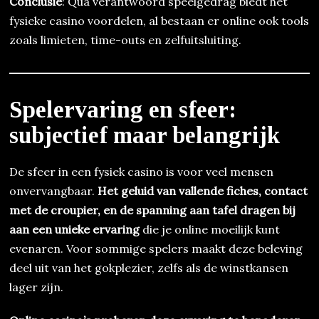
Conclusie
: Qua verantwoord speelgedrag biedt het
fysieke casino voordelen, al bestaan er online ook tools
zoals limieten, time-outs en zelfuitsluiting.
Spelervaring en sfeer:
subjectief maar belangrijk
De sfeer in een fysiek casino is voor veel mensen
onvervangbaar.
Het geluid van vallende fiches, contact
met de croupier, en de spanning aan tafel dragen bij
aan een unieke ervaring
die je online moeilijk kunt
evenaren. Voor sommige spelers maakt deze beleving
deel uit van het gokplezier, zelfs als de winstkansen
lager zijn.