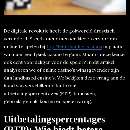
De digitale revolutie heeft de gokwereld drastisch
veranderd. Steeds meer mensen kiezen ervoor om
online te spelen bij
top Nederlandse casinos
in plaats
van naar een fysiek casino te gaan. Maar is deze keuze
ook echt voordeliger voor de speler? In dit artikel
analyseren we of online casino’s winstgevender zijn
dan landbased casino’s. We bekijken deze vraag aan de
hand van verschillende factoren:
uitbetalingspercentages (RTP), bonussen,
gebruiksgemak, kosten en spelervaring.
Uitbetalingspercentages
(RTP): Wie biedt betere