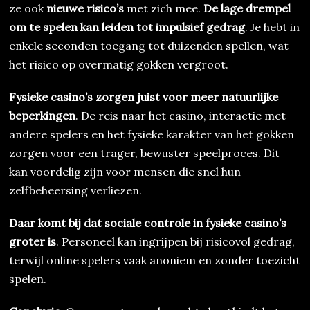
ze ook
nieuwe risico’s
met zich mee.
De lage drempel
om te spelen kan leiden tot impulsief gedrag
. Je hebt in
enkele seconden toegang tot duizenden spellen, wat
het risico op overmatig gokken vergroot.
Fysieke casino’s zorgen juist voor meer natuurlijke
beperkingen
. De reis naar het casino, interactie met
andere spelers en het fysieke karakter van het gokken
zorgen voor een trager, bewuster speelproces. Dit
kan voordelig zijn voor mensen die snel hun
zelfbeheersing verliezen.
Daar komt bij dat sociale controle in fysieke casino’s
groter is
. Personeel kan ingrijpen bij risicovol gedrag,
terwijl online spelers vaak anoniem en zonder toezicht
spelen.