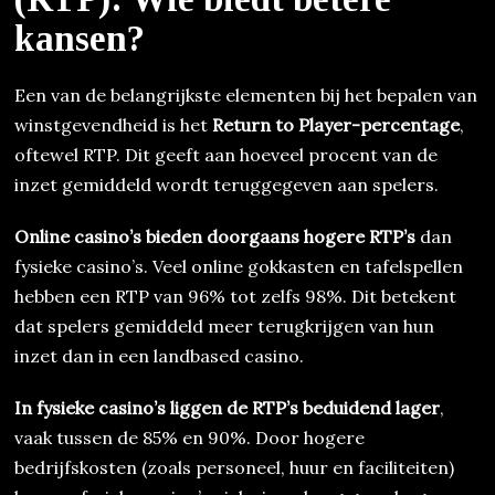
kansen?
Een van de belangrijkste elementen bij het bepalen van
winstgevendheid is het
Return to Player-percentage
,
oftewel RTP. Dit geeft aan hoeveel procent van de
inzet gemiddeld wordt teruggegeven aan spelers.
Online casino’s bieden doorgaans hogere RTP’s
dan
fysieke casino’s. Veel online gokkasten en tafelspellen
hebben een RTP van 96% tot zelfs 98%. Dit betekent
dat spelers gemiddeld meer terugkrijgen van hun
inzet dan in een landbased casino.
In fysieke casino’s liggen de RTP’s beduidend lager
,
vaak tussen de 85% en 90%. Door hogere
bedrijfskosten (zoals personeel, huur en faciliteiten)