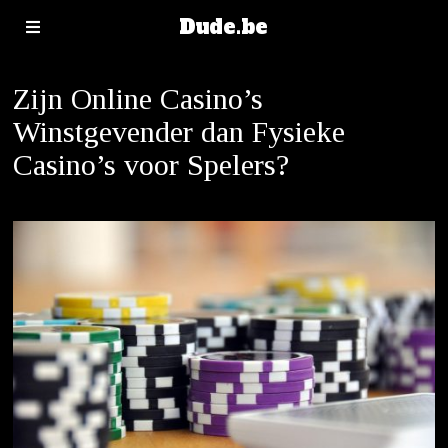
Dude.be
Zijn Online Casino’s
Winstgevender dan Fysieke
Casino’s voor Spelers?