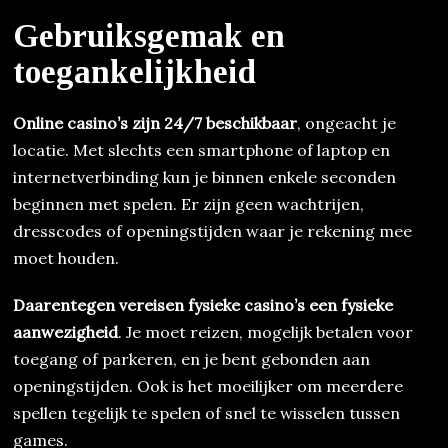
Gebruiksgemak en
toegankelijkheid
Online casino’s zijn 24/7 beschikbaar
, ongeacht je
locatie. Met slechts een smartphone of laptop en
internetverbinding kun je binnen enkele seconden
beginnen met spelen. Er zijn geen wachtrijen,
dresscodes of openingstijden waar je rekening mee
moet houden.
Daarentegen vereisen fysieke casino’s een fysieke
aanwezigheid
. Je moet reizen, mogelijk betalen voor
toegang of parkeren, en je bent gebonden aan
openingstijden. Ook is het moeilijker om meerdere
spellen tegelijk te spelen of snel te wisselen tussen
games.