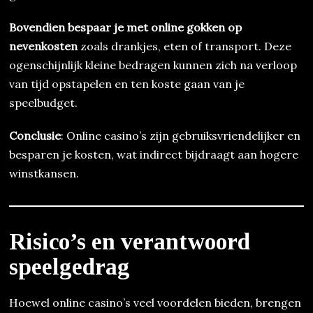
Bovendien bespaar je met online gokken op
nevenkosten
zoals drankjes, eten of transport. Deze
ogenschijnlijk kleine bedragen kunnen zich na verloop
van tijd opstapelen en ten koste gaan van je
speelbudget.
Conclusie
: Online casino’s zijn gebruiksvriendelijker en
besparen je kosten, wat indirect bijdraagt aan hogere
winstkansen.
Risico’s en verantwoord
speelgedrag
Hoewel online casino’s veel voordelen bieden, brengen