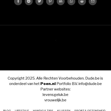
Copyright 2025. Alle Rechten Voorbehouden. Dude.be is
onderdeel van het
Poen.nl
Portfolio B.V. info@dude.be
Partner websites:
levensgeluk.be
vrouwelijk.be
BLOG
LIFESTYLE
HANDIG & TIPS
KLUSSEN
SPORT & GEZONDHEID