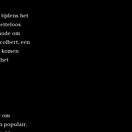
 tijdens het
eiteloos
nmode om
colbert, een
se komen
 het
r om
n populair,