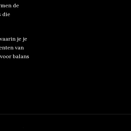
rmen de
s die
waarin je je
menten van
 voor balans