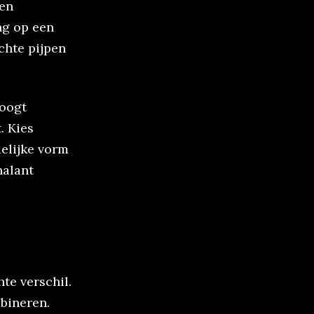
een
ing op een
chte pijpen
 oogt
. Kies
delijke vorm
halant
te verschil.
bineren.