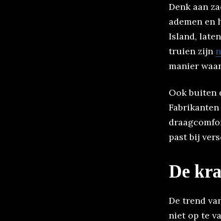
Denk aan za
ademen en h
Island, late
truien zijn
n
manier waar
Ook buiten d
Fabrikanten 
draagcomfort
past bij ver
De kra
De trend va
niet op te v