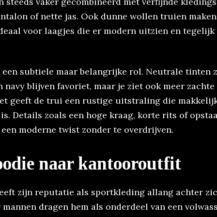
 steeds vaker gecombineerd met verfijnde kleding
antalon of nette jas. Ook dunne wollen truien make
eaal voor laagjes die er modern uitzien en tegelijk
 een subtiele maar belangrijke rol. Neutrale tinten z
n navy blijven favoriet, maar je ziet ook meer zachte
t geeft de trui een rustige uitstraling die makkelijk
s. Details zoals een hoge kraag, korte rits of opst
 een moderne twist zonder te overdrijven.
odie naar kantooroutfit
eft zijn reputatie als sportkleding allang achter zi
 mannen dragen hem als onderdeel van een volwas