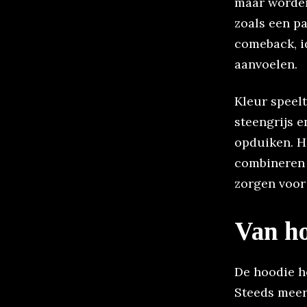
maar worden
zoals een p
comeback, id
aanvoelen.
Kleur speelt
steengrijs e
opduiken. He
combineren i
zorgen voor
Van ho
De hoodie he
Steeds meer