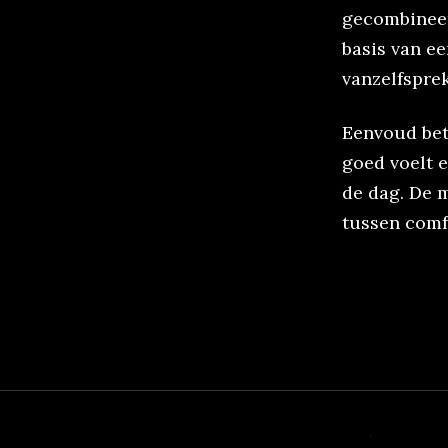
gecombineer
basis van ee
vanzelfspre
Eenvoud bete
goed voelt 
de dag. De 
tussen comfo