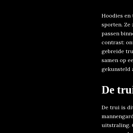
Hoodies en t
sporten. Ze
passen binn
contrast: on
gebreide tru
samen op een
gekunsteld 
De trui
De trui is d
mannengarde
uitstraling.