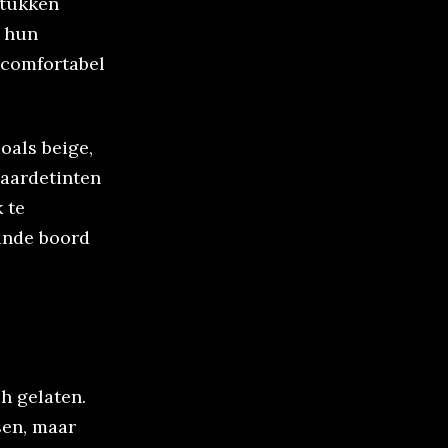
stukken
n hun
 comfortabel
oals beige,
 aardetinten
 te
aande boord
ch gelaten.
sen, maar