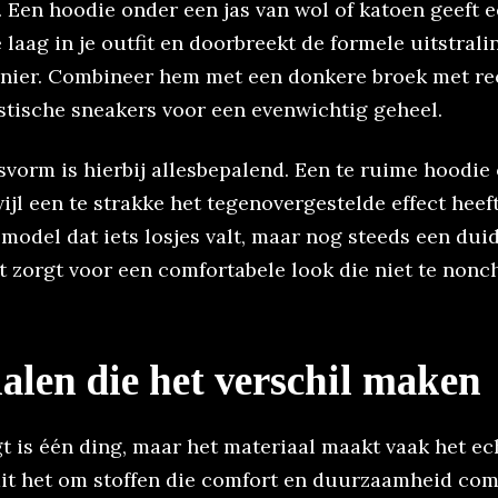
. Een hoodie onder een jas van wol of katoen geeft 
 laag in je outfit en doorbreekt de formele uitstral
manier. Combineer hem met een donkere broek met re
stische sneakers voor een evenwichtig geheel.
svorm is hierbij allesbepalend. Een te ruime hoodie
wijl een te strakke het tegenovergestelde effect heeft
odel dat iets losjes valt, maar nog steeds een dui
t zorgt voor een comfortabele look die niet te nonc
alen die het verschil maken
t is één ding, maar het materiaal maakt vaak het ech
ait het om stoffen die comfort en duurzaamheid com