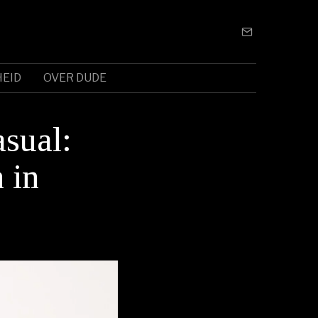
EID
OVER DUDE
asual:
 in