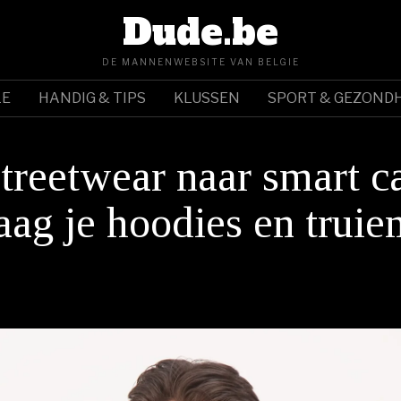
Dude.be
DE MANNENWEBSITE VAN BELGIE
LE
HANDIG & TIPS
KLUSSEN
SPORT & GEZONDH
treetwear naar smart c
aag je hoodies en truien