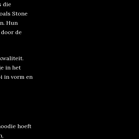
s die
oals Stone
an. Hun
door de
waliteit.
e in het
oi in vorm en
hoodie hoeft
n,