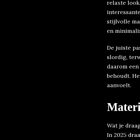
relaxte look
interessante
stijlvolle 
en minimali
De juiste pa
slordig, ter
daarom een m
behoudt. He
aanvoelt.
Materi
Wat je draag
In 2025 dra