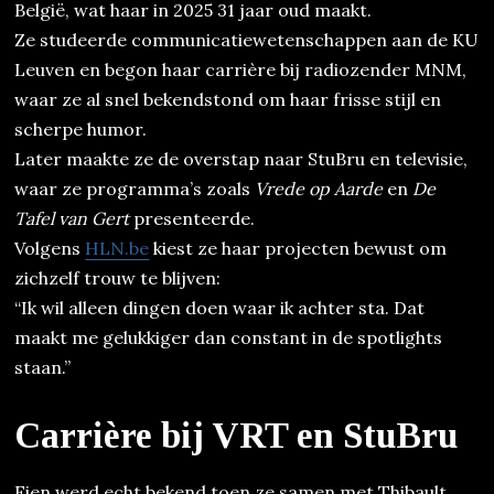
België, wat haar in 2025 31 jaar oud maakt.
Ze studeerde communicatiewetenschappen aan de KU
Leuven en begon haar carrière bij radiozender MNM,
waar ze al snel bekendstond om haar frisse stijl en
scherpe humor.
Later maakte ze de overstap naar StuBru en televisie,
waar ze programma’s zoals
Vrede op Aarde
en
De
Tafel van Gert
presenteerde.
Volgens
HLN.be
kiest ze haar projecten bewust om
zichzelf trouw te blijven:
“Ik wil alleen dingen doen waar ik achter sta. Dat
maakt me gelukkiger dan constant in de spotlights
staan.”
Carrière bij VRT en StuBru
Fien werd echt bekend toen ze samen met Thibault