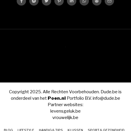
Copyright 2025. Alle Rechten Voorbehouden. Dude.be is
onderdeel van het
Poen.nl
Portfolio B.V. info@dude.be
Partner websites:
levensgeluk.be
vrouwelijk.be
BLOG
LIFESTYLE
HANDIG & TIPS
KLUSSEN
SPORT & GEZONDHEID