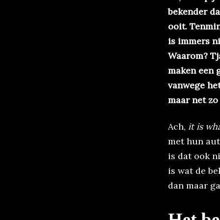
bekender da
ooit. Tenmin
is immers ni
Waarom? Tja,
maken een g
vanwege het 
maar net zo 
Ach,
it is wha
met hun auto
is dat ook n
is wat de b
dan maar ga
Het be