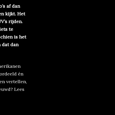
’s af dan
n kijkt. Het
V’s rijden.
ets te
chien is het
n dat dan
merikanen
oordeeld én
en vertellen,
ieuwd? Lees