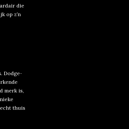
ardair die
jk op z’n
s. Dodge-
erkende
d merk is,
unieke
 echt thuis