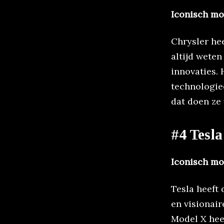
Iconisch mo
Chrysler he
altijd wete
innovaties.
technologieë
dat doen ze 
#4 Tesla
Iconisch mo
Tesla heeft 
en visionai
Model X heef