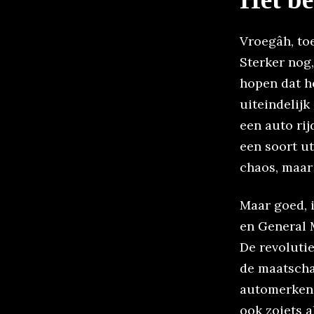
Vroegâh, toe
Sterker nog
hopen dat he
uiteindelij
een auto ri
een soort ut
chaos, maar
Maar goed, 
en General 
De revoluti
de maatscha
automerken 
ook zoiets 