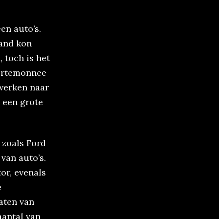
en auto’s.
mand kon
 toch is het
portemonnee
ewerken naar
s een grote
 zoals Ford
van auto’s.
or, evenals
e
aten van
aantal van