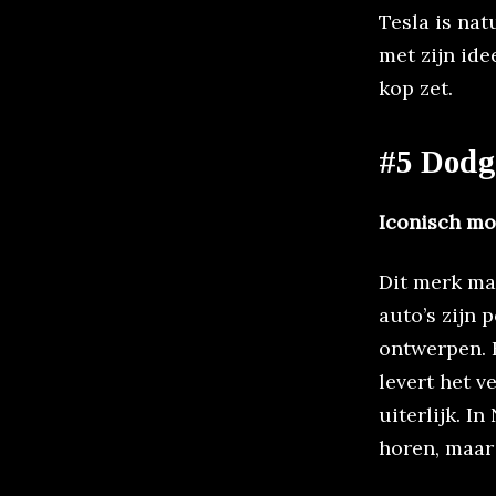
Tesla is na
met zijn ide
kop zet.
#5 Dodg
Iconisch mo
Dit merk maa
auto’s zijn
ontwerpen. 
levert het v
uiterlijk. In
horen, maar 