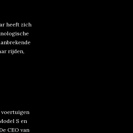
r heeft zich
hnologische
baanbrekende
ar rijden,
e voertuigen
 Model S en
. De CEO van