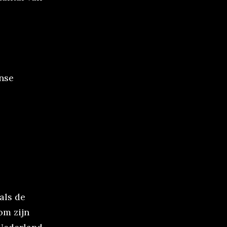
nse
als de
om zijn