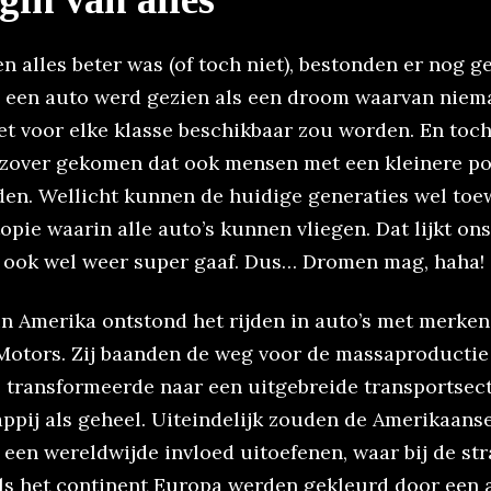
n alles beter was (of toch niet), bestonden er nog ge
, een auto werd gezien als een droom waarvan nie
t voor elke klasse beschikbaar zou worden. En toch,
k zover gekomen dat ook mensen met een kleinere 
jden. Wellicht kunnen de huidige generaties wel to
opie waarin alle auto’s kunnen vliegen. Dat lijkt on
 ook wel weer super gaaf. Dus… Dromen mag, haha!
in Amerika ontstond het rijden in auto’s met merken
Motors. Zij baanden de weg voor de massaproductie 
e transformeerde naar een uitgebreide transportsect
ppij als geheel. Uiteindelijk zouden de Amerikaans
een wereldwijde invloed uitoefenen, waar bij de str
als het continent Europa werden gekleurd door een 